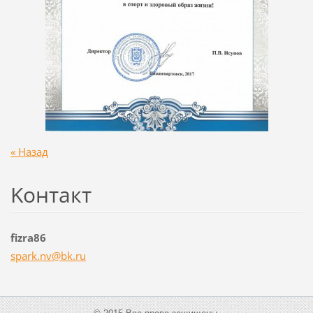
« Назад
Koнтакт
fizra86
spark.nv
@bk.ru