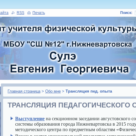
сайта
RSS
Печать
Поиск:
Главная страница
>
Обо мне
>
Трансляция пед. опыта
ТРАНСЛЯЦИЯ ПЕДАГОГИЧЕСКОГО 
и
Выступление
на секционном заседании августовского с
системы образования города Нижневартовска в 2015 году
методического центра по предметным областям «Физиче