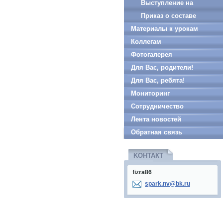
Выступление на
заседании городского
Приказ о составе
Материалы к урокам
методического
муниципальной
Коллегам
объединения учителей
предметно-методическо
Фотогалерея
физического воспитания
комиссии для
Для Вас, родители!
города Нижневартовска
проведения школьного
Для Вас, ребята!
2013-2014 год.
этапа всероссийской
Мониторинг
олимпиады школьников
Сотрудничество
2015-2016 учебном году
Лента новостей
Обратная связь
KOНТАКТ
fizra86
spark.nv
@bk.ru