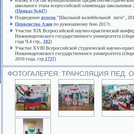
Вхожу в состав муниципальной предметно-методической
школьного этапа всероссийской олимпиады школьников 
(
Приказ №447
)
Подведение
итогов
"Школьной волейбольной лиги", 201
Первенство Азии
по рукопашному бою 2017г.
й
Участие XIX Всероссийской научно-практической конф
Нижневартовского государственного университета (сборн
года Ч.4 стр.,
102
)
Участие XVIII Всероссийской студенческой научно-прак
Нижневартовского государственного университета (сборн
2016 года, стр.
1737
)
ФОТОГАЛЕРЕЯ: ТРАНСЛЯЦИЯ ПЕД. 